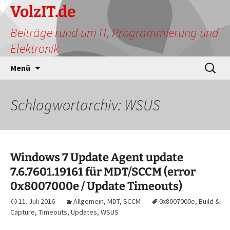
Zum
VolzIT.de
Inhalt
Beiträge rund um IT, Programmierung und
springen
Elektronik
Suchen
Menü
nach:
Schlagwortarchiv: WSUS
Windows 7 Update Agent update
7.6.7601.19161 für MDT/SCCM (error
0x8007000e / Update Timeouts)
11. Juli 2016
Allgemein
,
MDT
,
SCCM
0x8007000e
,
Build &
Capture
,
Timeouts
,
Updates
,
WSUS