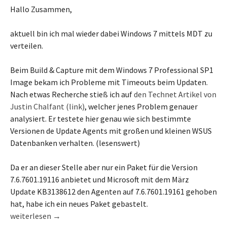
Hallo Zusammen,
aktuell bin ich mal wieder dabei Windows 7 mittels MDT zu
verteilen.
Beim Build & Capture mit dem Windows 7 Professional SP1
Image bekam ich Probleme mit Timeouts beim Updaten.
Nach etwas Recherche stieß ich auf
den Technet Artikel von
Justin Chalfant (link)
, welcher jenes Problem genauer
analysiert. Er testete hier genau wie sich bestimmte
Versionen de Update Agents mit großen und kleinen WSUS
Datenbanken verhalten. (lesenswert)
Da er an dieser Stelle aber nur ein Paket für die Version
7.6.7601.19116 anbietet und Microsoft mit dem März
Update KB3138612 den Agenten auf 7.6.7601.19161 gehoben
hat, habe ich ein neues Paket gebastelt.
Windows 7 Update Agent update 7.6.7601.19161 für MDT/SCCM 
weiterlesen
→