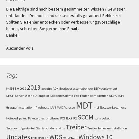
Die Beiträge sind nach bestem gesammelten Wissen / Gewissen
entstanden. Dennoch sind sie keinesfalls garantiert Fehlerfrei.
Sollten Sie Fehler entdecken oder Verbesserungsvorschläge
haben, schreiben Sie gerne eine Email .
Danke!
Alexander Volz
Tags
2013
0x514
8.0
2012
acquire
ADK
Betriebssystemabbilder
DBP
deployment
DHCP-Server
Distributionpoint
Doppelte Clients
Fail
Fehler beim Abrufen
GLE=0x514
MDT
Gruppe
installation
IP-Adresse
LAN
MAC Adresse
msi
Netzwerksegment
SCCM
Notepad
paket
Pakete
plus
privileges
PXE Boot
R2
sccm paket
Treiber
Setup wird gestartet
Startabbilder
status
Treiber fehler
uninstallation
Updates
WDS
Windows 10
USB
USB 3.0
WdsClient