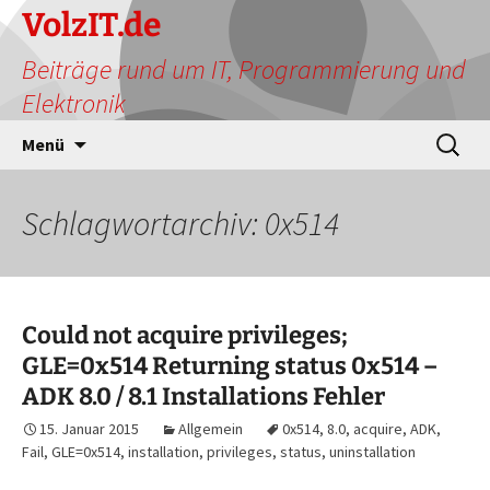
Zum
VolzIT.de
Inhalt
Beiträge rund um IT, Programmierung und
springen
Elektronik
Suchen
Menü
nach:
Schlagwortarchiv: 0x514
Could not acquire privileges;
GLE=0x514 Returning status 0x514 –
ADK 8.0 / 8.1 Installations Fehler
15. Januar 2015
Allgemein
0x514
,
8.0
,
acquire
,
ADK
,
Fail
,
GLE=0x514
,
installation
,
privileges
,
status
,
uninstallation