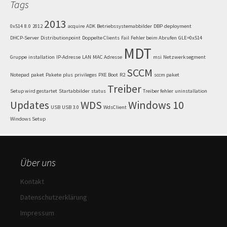
Tags
2013
0x514
8.0
2012
acquire
ADK
Betriebssystemabbilder
DBP
deployment
DHCP-Server
Distributionpoint
Doppelte Clients
Fail
Fehler beim Abrufen
GLE=0x514
MDT
Gruppe
installation
IP-Adresse
LAN
MAC Adresse
msi
Netzwerksegment
SCCM
Notepad
paket
Pakete
plus
privileges
PXE Boot
R2
sccm paket
Treiber
Setup wird gestartet
Startabbilder
status
Treiber fehler
uninstallation
Updates
WDS
Windows 10
USB
USB 3.0
WdsClient
Windows Setup
Über uns
Kontakt
Datenschutzerklärung
Impressum