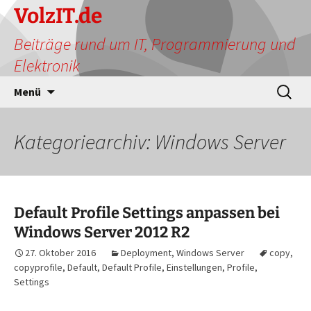
Zum
VolzIT.de
Inhalt
Beiträge rund um IT, Programmierung und
springen
Elektronik
Suchen
Menü
nach:
Kategoriearchiv: Windows Server
Default Profile Settings anpassen bei
Windows Server 2012 R2
27. Oktober 2016
Deployment
,
Windows Server
copy
,
copyprofile
,
Default
,
Default Profile
,
Einstellungen
,
Profile
,
Settings