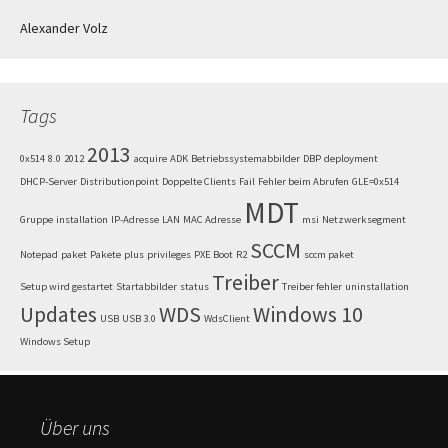
Alexander Volz
Tags
2013
0x514
8.0
2012
acquire
ADK
Betriebssystemabbilder
DBP
deployment
DHCP-Server
Distributionpoint
Doppelte Clients
Fail
Fehler beim Abrufen
GLE=0x514
MDT
Gruppe
installation
IP-Adresse
LAN
MAC Adresse
msi
Netzwerksegment
SCCM
Notepad
paket
Pakete
plus
privileges
PXE Boot
R2
sccm paket
Treiber
Setup wird gestartet
Startabbilder
status
Treiber fehler
uninstallation
Updates
WDS
Windows 10
USB
USB 3.0
WdsClient
Windows Setup
Über uns