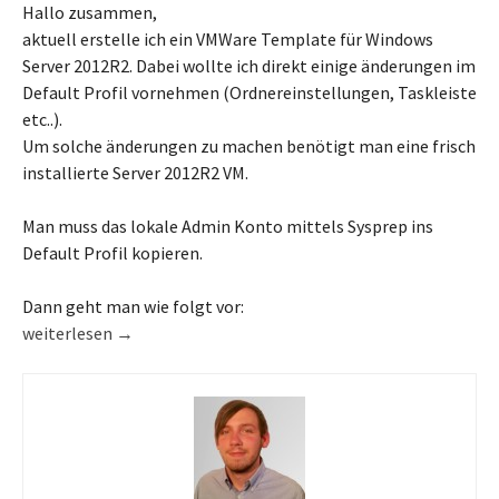
Hallo zusammen,
aktuell erstelle ich ein VMWare Template für Windows
Server 2012R2. Dabei wollte ich direkt einige änderungen im
Default Profil vornehmen (Ordnereinstellungen, Taskleiste
etc..).
Um solche änderungen zu machen benötigt man eine frisch
installierte Server 2012R2 VM.
Man muss das lokale Admin Konto mittels Sysprep ins
Default Profil kopieren.
Dann geht man wie folgt vor:
Default Profile Settings anpassen bei Windows Server 2012 R2
weiterlesen
→