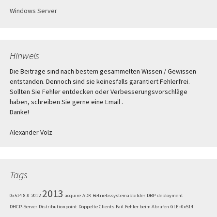
Windows Server
Hinweis
Die Beiträge sind nach bestem gesammelten Wissen / Gewissen
entstanden. Dennoch sind sie keinesfalls garantiert Fehlerfrei.
Sollten Sie Fehler entdecken oder Verbesserungsvorschläge
haben, schreiben Sie gerne eine Email .
Danke!
Alexander Volz
Tags
2013
0x514
8.0
2012
acquire
ADK
Betriebssystemabbilder
DBP
deployment
DHCP-Server
Distributionpoint
Doppelte Clients
Fail
Fehler beim Abrufen
GLE=0x514