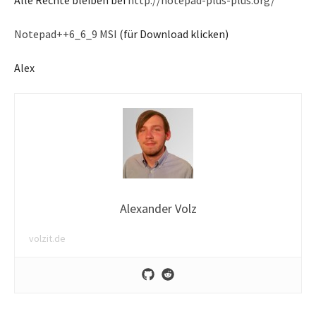
Alle Rechte bleiben bei
http://notepad-plus-plus.org/
Notepad++6_6_9 MSI
(für Download klicken)
Alex
Alexander Volz
volzit.de