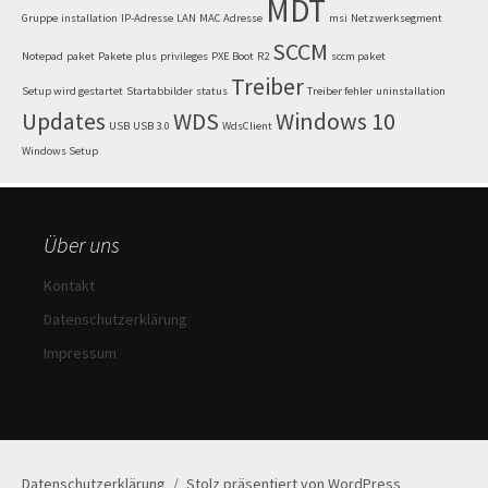
MDT
Gruppe
installation
IP-Adresse
LAN
MAC Adresse
msi
Netzwerksegment
SCCM
Notepad
paket
Pakete
plus
privileges
PXE Boot
R2
sccm paket
Treiber
Setup wird gestartet
Startabbilder
status
Treiber fehler
uninstallation
Updates
WDS
Windows 10
USB
USB 3.0
WdsClient
Windows Setup
Über uns
Kontakt
Datenschutzerklärung
Impressum
Datenschutzerklärung
Stolz präsentiert von WordPress