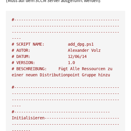
(Muss auf dem SCCM Server ausgeführt werden):
#---------------------------------------------
----------------------------------------------
----------------------------------------------
----
# SCRIPT NAME:		add_dpg.ps1
# AUTOR:      		Alexander Volz
# DATUM:        	12/06/14
# VERSION:     		1.0
# BESCHREIBUNG:     Fügt Alle Ressourcen zu 
einer neuen Distributionpoint Gruppe hinzu		
#---------------------------------------------
----------------------------------------------
----------------------------------------------
----
#-----------------------------------------
Initialisieren--------------------------------
----------------------------------------------
--------