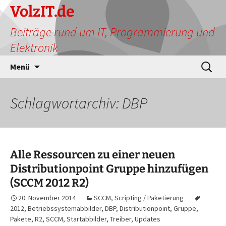
Zum
VolzIT.de
Inhalt
Beiträge rund um IT, Programmierung und
springen
Elektronik
Suchen
Menü
nach:
Schlagwortarchiv: DBP
Alle Ressourcen zu einer neuen
Distributionpoint Gruppe hinzufügen
(SCCM 2012 R2)
20. November 2014
SCCM
,
Scripting / Paketierung
2012
,
Betriebssystemabbilder
,
DBP
,
Distributionpoint
,
Gruppe
,
Pakete
,
R2
,
SCCM
,
Startabbilder
,
Treiber
,
Updates