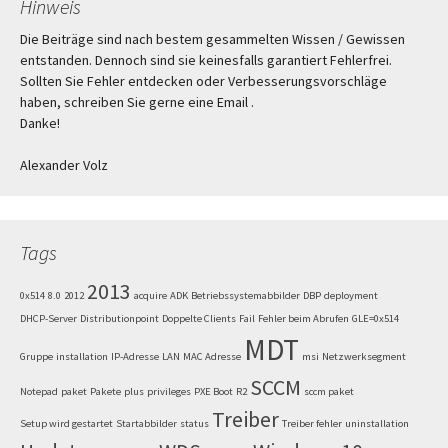
Hinweis
Die Beiträge sind nach bestem gesammelten Wissen / Gewissen
entstanden. Dennoch sind sie keinesfalls garantiert Fehlerfrei.
Sollten Sie Fehler entdecken oder Verbesserungsvorschläge
haben, schreiben Sie gerne eine Email .
Danke!
Alexander Volz
Tags
2013
0x514
8.0
2012
acquire
ADK
Betriebssystemabbilder
DBP
deployment
DHCP-Server
Distributionpoint
Doppelte Clients
Fail
Fehler beim Abrufen
GLE=0x514
MDT
Gruppe
installation
IP-Adresse
LAN
MAC Adresse
msi
Netzwerksegment
SCCM
Notepad
paket
Pakete
plus
privileges
PXE Boot
R2
sccm paket
Treiber
Setup wird gestartet
Startabbilder
status
Treiber fehler
uninstallation