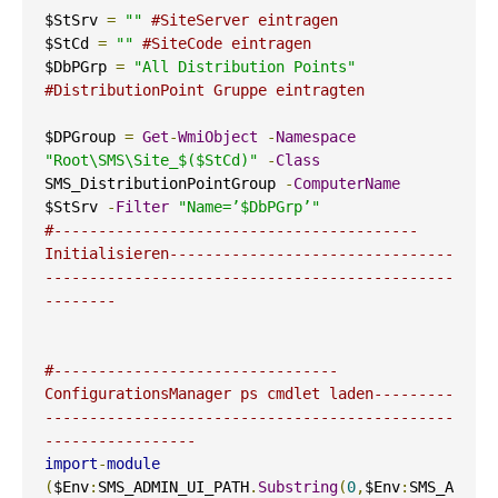
$StSrv 
=
""
#SiteServer eintragen
$StCd 
=
""
#SiteCode eintragen
$DbPGrp 
=
"All Distribution Points"
#DistributionPoint Gruppe eintragten
$DPGroup 
=
Get
-
WmiObject
-
Namespace
"Root\SMS\Site_$($StCd)"
-
Class
SMS_DistributionPointGroup 
-
ComputerName
$StSrv 
-
Filter
"Name=’$DbPGrp’"
#-----------------------------------------
Initialisieren--------------------------------
----------------------------------------------
--------
#--------------------------------
ConfigurationsManager ps cmdlet laden---------
----------------------------------------------
-----------------
import
-
module
(
$Env
:
SMS_ADMIN_UI_PATH
.
Substring
(
0
,
$Env
:
SMS_A