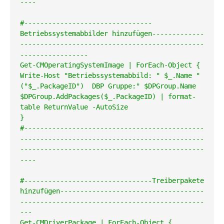
----

#--------------------------------
Betriebssystemabbilder hinzufügen-------------
----------------------------------------------
-----------------

Get-CMOperatingSystemImage | ForEach-Object {

Write-Host "Betriebssystemabbild: " $_.Name "
("$_.PackageID")  DBP Gruppe:" $DPGroup.Name

$DPGroup.AddPackages($_.PackageID) | format-
table ReturnValue -AutoSize

}

#---------------------------------------------
----------------------------------------------
----------------------------------------------
----

#--------------------------------Treiberpakete 
hinzufügen------------------------------------
----------------------------------------------
---

Get-CMDriverPackage | ForEach-Object {
