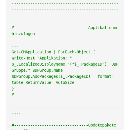
----------------------------------------------
----------------------------------------------
----

#--------------------------------Applikationen 
hinzufügen------------------------------------
----------------------------------------------
---

Get-CMApplication | ForEach-Object {

Write-Host "Applikation: " 
$_.LocalizedDisplayName "("$_.PackageID")  DBP 
Gruppe:" $DPGroup.Name

$DPGroup.AddPackages($_.PackageID) | format-
table ReturnValue -AutoSize

}

#---------------------------------------------
----------------------------------------------
----------------------------------------------
----

#--------------------------------Updatepakete 