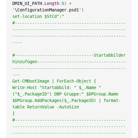
DMIN_UI_PATH
.
Length
-
5
)
+
‘
\ConfigurationManager
.
psd1
')

set-location $StCd":"

#---------------------------------------------
----------------------------------------------
----------------------------------------------
----

#--------------------------------Startabbilder 
hinzufügen------------------------------------
----------------------------------------------
---

Get-CMBootImage | ForEach-Object {

Write-Host "Startabbild: " $_.Name "
("$_.PackageID") DBP Gruppe:" $DPGroup.Name

$DPGroup.AddPackages($_.PackageID) | format-
table ReturnValue -AutoSize

}

#---------------------------------------------
----------------------------------------------
----------------------------------------------