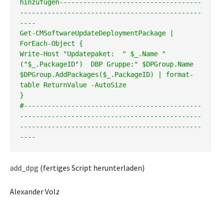
hinzufügen------------------------------------
----------------------------------------------
----

Get-CMSoftwareUpdateDeploymentPackage | 
ForEach-Object {

Write-Host "Updatepaket:  " $_.Name "
("$_.PackageID")  DBP Gruppe:" $DPGroup.Name

$DPGroup.AddPackages($_.PackageID) | format-
table ReturnValue -AutoSize

}

#---------------------------------------------
----------------------------------------------
----------------------------------------------
add_dpg
(fertiges Script herunterladen)
Alexander Volz