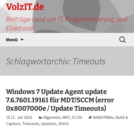
Zum
VolzIT.de
Inhalt
Beiträge rund um IT, Programmierung und
springen
Elektronik
Suchen
Menü
nach:
Schlagwortarchiv: Timeouts
Windows 7 Update Agent update
7.6.7601.19161 für MDT/SCCM (error
0x8007000e / Update Timeouts)
11. Juli 2016
Allgemein
,
MDT
,
SCCM
0x8007000e
,
Build &
Capture
,
Timeouts
,
Updates
,
WSUS