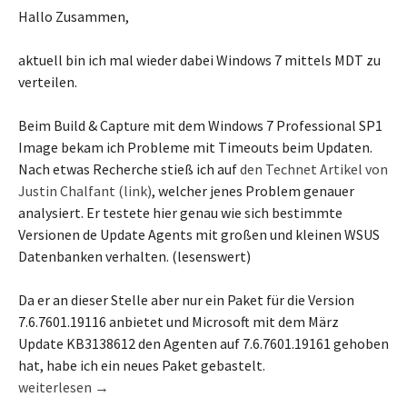
Hallo Zusammen,
aktuell bin ich mal wieder dabei Windows 7 mittels MDT zu
verteilen.
Beim Build & Capture mit dem Windows 7 Professional SP1
Image bekam ich Probleme mit Timeouts beim Updaten.
Nach etwas Recherche stieß ich auf
den Technet Artikel von
Justin Chalfant (link)
, welcher jenes Problem genauer
analysiert. Er testete hier genau wie sich bestimmte
Versionen de Update Agents mit großen und kleinen WSUS
Datenbanken verhalten. (lesenswert)
Da er an dieser Stelle aber nur ein Paket für die Version
7.6.7601.19116 anbietet und Microsoft mit dem März
Update KB3138612 den Agenten auf 7.6.7601.19161 gehoben
hat, habe ich ein neues Paket gebastelt.
Windows 7 Update Agent update 7.6.7601.19161 für MDT/SCCM 
weiterlesen
→