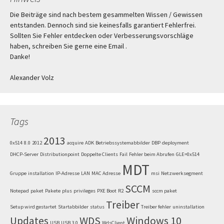
Die Beiträge sind nach bestem gesammelten Wissen / Gewissen
entstanden. Dennoch sind sie keinesfalls garantiert Fehlerfrei.
Sollten Sie Fehler entdecken oder Verbesserungsvorschläge
haben, schreiben Sie gerne eine Email .
Danke!
Alexander Volz
Tags
2013
0x514
8.0
2012
acquire
ADK
Betriebssystemabbilder
DBP
deployment
DHCP-Server
Distributionpoint
Doppelte Clients
Fail
Fehler beim Abrufen
GLE=0x514
MDT
Gruppe
installation
IP-Adresse
LAN
MAC Adresse
msi
Netzwerksegment
SCCM
Notepad
paket
Pakete
plus
privileges
PXE Boot
R2
sccm paket
Treiber
Setup wird gestartet
Startabbilder
status
Treiber fehler
uninstallation
Updates
WDS
Windows 10
USB
USB 3.0
WdsClient