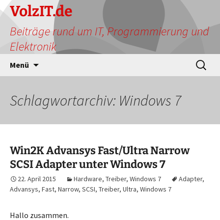
Zum
VolzIT.de
Inhalt
Beiträge rund um IT, Programmierung und
springen
Elektronik
Suchen
Menü
nach:
Schlagwortarchiv: Windows 7
Win2K Advansys Fast/Ultra Narrow
SCSI Adapter unter Windows 7
22. April 2015
Hardware
,
Treiber
,
Windows 7
Adapter
,
Advansys
,
Fast
,
Narrow
,
SCSI
,
Treiber
,
Ultra
,
Windows 7
Hallo zusammen.