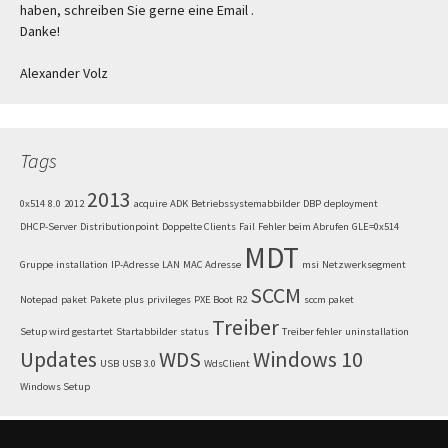
haben, schreiben Sie gerne eine Email .
Danke!
Alexander Volz
Tags
2013
0x514
8.0
2012
acquire
ADK
Betriebssystemabbilder
DBP
deployment
DHCP-Server
Distributionpoint
Doppelte Clients
Fail
Fehler beim Abrufen
GLE=0x514
MDT
Gruppe
installation
IP-Adresse
LAN
MAC Adresse
msi
Netzwerksegment
SCCM
Notepad
paket
Pakete
plus
privileges
PXE Boot
R2
sccm paket
Treiber
Setup wird gestartet
Startabbilder
status
Treiber fehler
uninstallation
Updates
WDS
Windows 10
USB
USB 3.0
WdsClient
Windows Setup