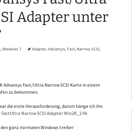
SI Adapter unter
7
r
,
Windows 7
Adapter
,
Advansys
,
Fast
,
Narrow
,
SCSI
,
2K Advansys Fast/Ultra Narrow SCSI Karte in einem
aufen zu bekommen.
n war die erste Herausforderung, darum hänge ich ihn
 FastUltra Narrow SCSI Adapter Win2K_2.9k
 den ganz normalen Windows treiber