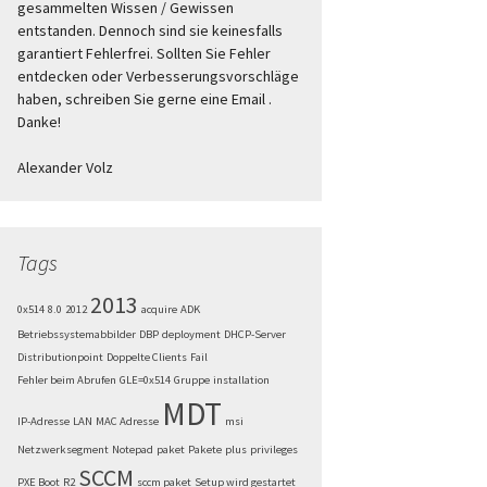
gesammelten Wissen / Gewissen
entstanden. Dennoch sind sie keinesfalls
garantiert Fehlerfrei. Sollten Sie Fehler
entdecken oder Verbesserungsvorschläge
haben, schreiben Sie gerne eine Email .
Danke!
Alexander Volz
Tags
2013
0x514
8.0
2012
acquire
ADK
Betriebssystemabbilder
DBP
deployment
DHCP-Server
Distributionpoint
Doppelte Clients
Fail
Fehler beim Abrufen
GLE=0x514
Gruppe
installation
MDT
IP-Adresse
LAN
MAC Adresse
msi
Netzwerksegment
Notepad
paket
Pakete
plus
privileges
SCCM
PXE Boot
R2
sccm paket
Setup wird gestartet