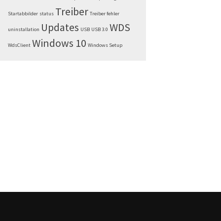
Treiber
Startabbilder
status
Treiber fehler
Updates
WDS
uninstallation
USB
USB 3.0
Windows 10
WdsClient
Windows Setup