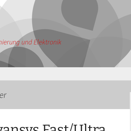
ierung und Elektronik
er
ansys Fast/Ultra