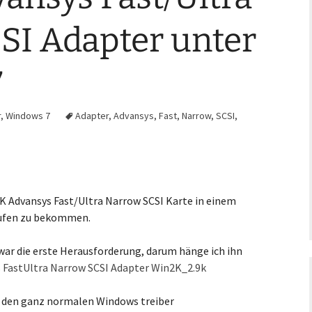
SI Adapter unter
7
r
,
Windows 7
Adapter
,
Advansys
,
Fast
,
Narrow
,
SCSI
,
2K Advansys Fast/Ultra Narrow SCSI Karte in einem
aufen zu bekommen.
n war die erste Herausforderung, darum hänge ich ihn
 FastUltra Narrow SCSI Adapter Win2K_2.9k
 den ganz normalen Windows treiber