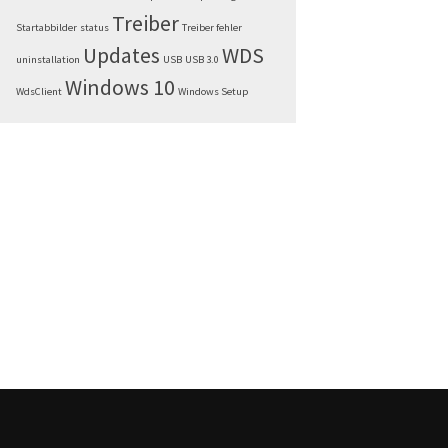
Treiber
Startabbilder
status
Treiber fehler
Updates
WDS
uninstallation
USB
USB 3.0
Windows 10
WdsClient
Windows Setup