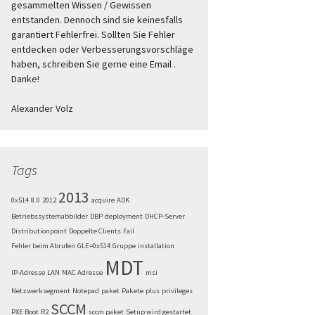
gesammelten Wissen / Gewissen
entstanden. Dennoch sind sie keinesfalls
garantiert Fehlerfrei. Sollten Sie Fehler
entdecken oder Verbesserungsvorschläge
haben, schreiben Sie gerne eine Email .
Danke!
Alexander Volz
Tags
2013
0x514
8.0
2012
acquire
ADK
Betriebssystemabbilder
DBP
deployment
DHCP-Server
Distributionpoint
Doppelte Clients
Fail
Fehler beim Abrufen
GLE=0x514
Gruppe
installation
MDT
IP-Adresse
LAN
MAC Adresse
msi
Netzwerksegment
Notepad
paket
Pakete
plus
privileges
SCCM
PXE Boot
R2
sccm paket
Setup wird gestartet