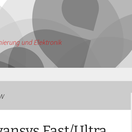
ierung und Elektronik
ow
ansys Fast/Ultra