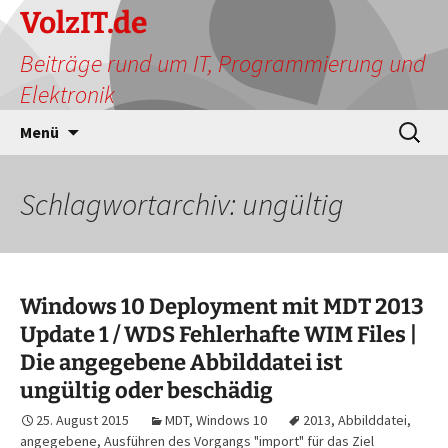
Zum
VolzIT.de
Inhalt
Beiträge rund um IT, Programmierung und
springen
Elektronik
Suchen
Menü
nach:
Schlagwortarchiv: ungültig
Windows 10 Deployment mit MDT 2013
Update 1 / WDS Fehlerhafte WIM Files |
Die angegebene Abbilddatei ist
ungültig oder beschädig
25. August 2015
MDT
,
Windows 10
2013
,
Abbilddatei
,
angegebene
,
Ausführen des Vorgangs "import" für das Ziel