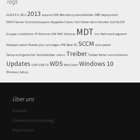
Tags
2013
0x514
8.0
2012
acquire
ADK
Betriebssystemabbilder
DBP
deployment
DHCP-Server
Distributionpoint
Doppelte Clients
Fail
Fehler beim Abrufen
GLE=0x514
MDT
Gruppe
installation
IP-Adresse
LAN
MAC Adresse
msi
Netzwerksegment
SCCM
Notepad
paket
Pakete
plus
privileges
PXE Boot
R2
sccm paket
Treiber
Setup wird gestartet
Startabbilder
status
Treiber fehler
uninstallation
Updates
WDS
Windows 10
USB
USB 3.0
WdsClient
Windows Setup
Über uns
Kontakt
Datenschutzerklärung
Impressum