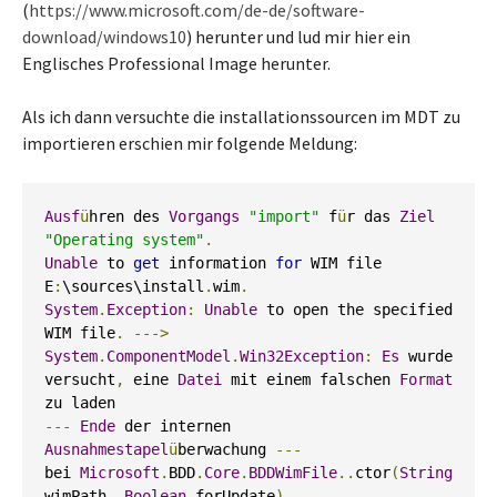
(
https://www.microsoft.com/de-de/software-
download/windows10
) herunter und lud mir hier ein
Englisches Professional Image herunter.
Als ich dann versuchte die installationssourcen im MDT zu
importieren erschien mir folgende Meldung:
Ausf
ü
hren des 
Vorgangs
"import"
 f
ü
r das 
Ziel
"Operating system"
.
Unable
 to 
get
 information 
for
 WIM file 
E
:
\sources\install
.
wim
.
System
.
Exception
:
Unable
 to open the specified 
WIM file
.
--->
System
.
ComponentModel
.
Win32Exception
:
Es
 wurde 
versucht
,
 eine 
Datei
 mit einem falschen 
Format
---
Ende
 der internen 
Ausnahmestapel
ü
berwachung 
---
bei 
Microsoft
.
BDD
.
Core
.
BDDWimFile
..
ctor
(
String
wimPath
,
Boolean
 forUpdate
)