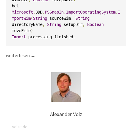
bei 
Microsoft
.
BDD
.
PSSnapIn
.
ImportOperatingSystem
.
I
mportWim
(
String
 sourceWim
,
String
directoryName
,
String
 setupDir
,
Boolean
moveFile
)
Import
 processing finished
.
Windows 10 Deployment mit MDT 2013 Update 1 / WDS Fehlerhaf
weiterlesen
→
Alexander Volz
volzit.de