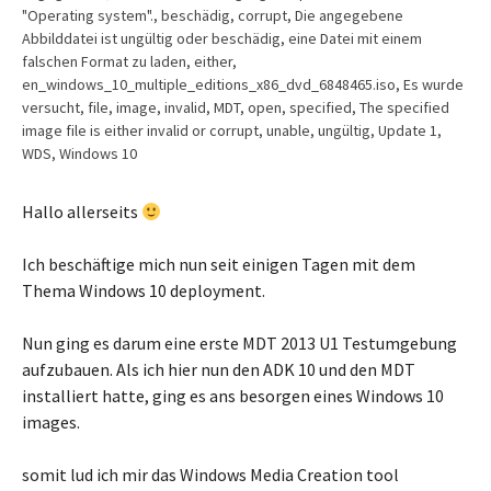
"Operating system".
,
beschädig
,
corrupt
,
Die angegebene
Abbilddatei ist ungültig oder beschädig
,
eine Datei mit einem
falschen Format zu laden
,
either
,
en_windows_10_multiple_editions_x86_dvd_6848465.iso
,
Es wurde
versucht
,
file
,
image
,
invalid
,
MDT
,
open
,
specified
,
The specified
image file is either invalid or corrupt
,
unable
,
ungültig
,
Update 1
,
WDS
,
Windows 10
Hallo allerseits
Ich beschäftige mich nun seit einigen Tagen mit dem
Thema Windows 10 deployment.
Nun ging es darum eine erste MDT 2013 U1 Testumgebung
aufzubauen. Als ich hier nun den ADK 10 und den MDT
installiert hatte, ging es ans besorgen eines Windows 10
images.
somit lud ich mir das Windows Media Creation tool