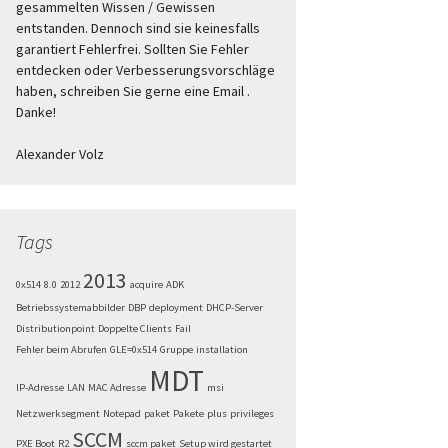
gesammelten Wissen / Gewissen
entstanden. Dennoch sind sie keinesfalls
garantiert Fehlerfrei. Sollten Sie Fehler
entdecken oder Verbesserungsvorschläge
haben, schreiben Sie gerne eine Email .
Danke!
Alexander Volz
Tags
2013
0x514
8.0
2012
acquire
ADK
Betriebssystemabbilder
DBP
deployment
DHCP-Server
Distributionpoint
Doppelte Clients
Fail
Fehler beim Abrufen
GLE=0x514
Gruppe
installation
MDT
IP-Adresse
LAN
MAC Adresse
msi
Netzwerksegment
Notepad
paket
Pakete
plus
privileges
SCCM
PXE Boot
R2
sccm paket
Setup wird gestartet