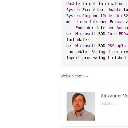
Unable
 to 
get
 information 
f
System
.
Exception
:
Unable
 to
System
.
ComponentModel
.
Win32
mit einem falschen 
Format
---
Ende
 der internen 
Ausna
bei 
Microsoft
.
BDD
.
Core
.
BDDW
forUpdate
)
bei 
Microsoft
.
BDD
.
PSSnapIn
.
sourceWim
,
String
 directory
Import
 processing finished
.
Windows 10 Deployment mit MDT 201
weiterlesen
→
Alexander Vo
volzit.de