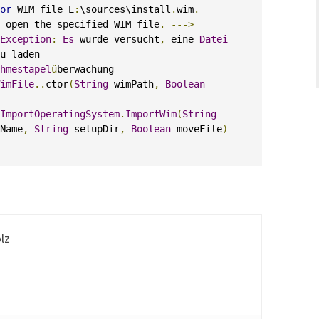
or
 WIM file E
:
\sources\install
.
wim
.
 open the specified WIM file
.
--->
Exception
:
Es
 wurde versucht
,
 eine 
Datei
hmestapel
ü
berwachung 
---
imFile
..
ctor
(
String
 wimPath
,
Boolean
ImportOperatingSystem
.
ImportWim
(
String
Name
,
String
 setupDir
,
Boolean
 moveFile
)
3 Update 1 / WDS Fehlerhafte WIM Files | Die angegebene Abbild
lz