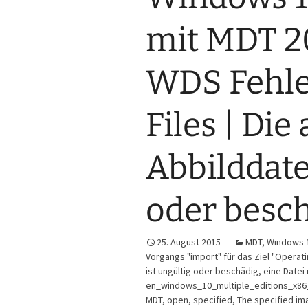
mit MDT 20
WDS Fehle
Files | Di
Abbilddate
oder besc
25. August 2015
MDT
,
Windows 
Vorgangs "import" für das Ziel "Operat
ist ungültig oder beschädig
,
eine Datei
en_windows_10_multiple_editions_x86
MDT
,
open
,
specified
,
The specified imag