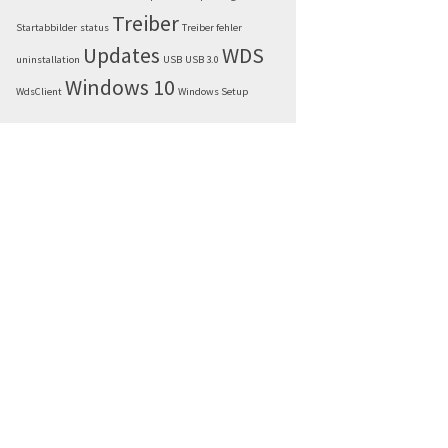
Treiber
Startabbilder
status
Treiber fehler
Updates
WDS
uninstallation
USB
USB 3.0
Windows 10
WdsClient
Windows Setup
datei ist ungültig oder beschädig