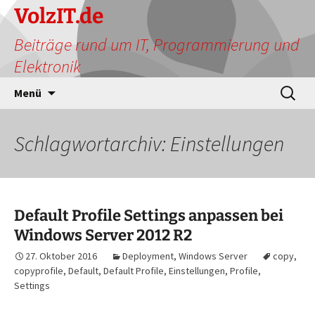
Zum
VolzIT.de
Inhalt
Beiträge rund um IT, Programmierung und
springen
Elektronik
Suchen
Menü
nach:
Schlagwortarchiv: Einstellungen
Default Profile Settings anpassen bei
Windows Server 2012 R2
27. Oktober 2016
Deployment
,
Windows Server
copy
,
copyprofile
,
Default
,
Default Profile
,
Einstellungen
,
Profile
,
Settings