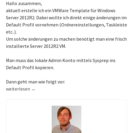
Hallo zusammen,
aktuell erstelle ich ein VMWare Template für Windows
Server 2012R2. Dabei wollte ich direkt einige änderungen im
Default Profil vornehmen (Ordnereinstellungen, Taskleiste
etc..).
Um solche änderungen zu machen benötigt man eine frisch
installierte Server 2012R2 VM.
Man muss das lokale Admin Konto mittels Sysprep ins
Default Profil kopieren.
Dann geht man wie folgt vor:
Default Profile Settings anpassen bei Windows Server 2012 R2
weiterlesen
→