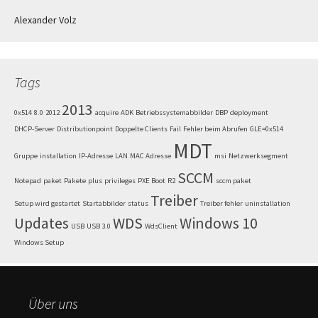
Alexander Volz
Tags
2013
0x514
8.0
2012
acquire
ADK
Betriebssystemabbilder
DBP
deployment
DHCP-Server
Distributionpoint
Doppelte Clients
Fail
Fehler beim Abrufen
GLE=0x514
MDT
Gruppe
installation
IP-Adresse
LAN
MAC Adresse
msi
Netzwerksegment
SCCM
Notepad
paket
Pakete
plus
privileges
PXE Boot
R2
sccm paket
Treiber
Setup wird gestartet
Startabbilder
status
Treiber fehler
uninstallation
Updates
WDS
Windows 10
USB
USB 3.0
WdsClient
Windows Setup
Über uns