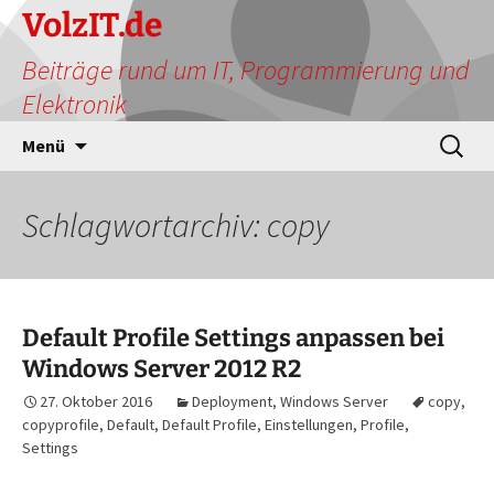
Zum
VolzIT.de
Inhalt
Beiträge rund um IT, Programmierung und
springen
Elektronik
Suchen
Menü
nach:
Schlagwortarchiv: copy
Default Profile Settings anpassen bei
Windows Server 2012 R2
27. Oktober 2016
Deployment
,
Windows Server
copy
,
copyprofile
,
Default
,
Default Profile
,
Einstellungen
,
Profile
,
Settings