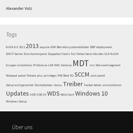
Alexander Volz
Tags
2013
0x514
8.0
2012
acquire
ADK
Betriebssystemabbilder
DBP
deployment
DHCP-Server
Distributionpoint
Doppelte Clients
Fail
Fehler beim Abrufen
GLE=0x514
MDT
Gruppe
installation
IP-Adresse
LAN
MAC Adresse
msi
Netzwerksegment
SCCM
Notepad
paket
Pakete
plus
privileges
PXE Boot
R2
sccm paket
Treiber
Setup wird gestartet
Startabbilder
status
Treiber fehler
uninstallation
Updates
WDS
Windows 10
USB
USB 3.0
WdsClient
Windows Setup
Über uns