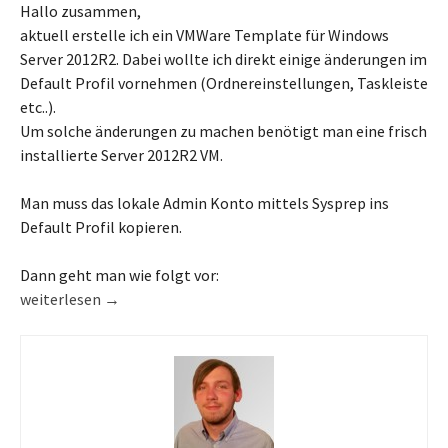
Hallo zusammen,
aktuell erstelle ich ein VMWare Template für Windows
Server 2012R2. Dabei wollte ich direkt einige änderungen im
Default Profil vornehmen (Ordnereinstellungen, Taskleiste
etc..).
Um solche änderungen zu machen benötigt man eine frisch
installierte Server 2012R2 VM.
Man muss das lokale Admin Konto mittels Sysprep ins
Default Profil kopieren.
Dann geht man wie folgt vor:
Default Profile Settings anpassen bei Windows Server 2012 R2
weiterlesen
→