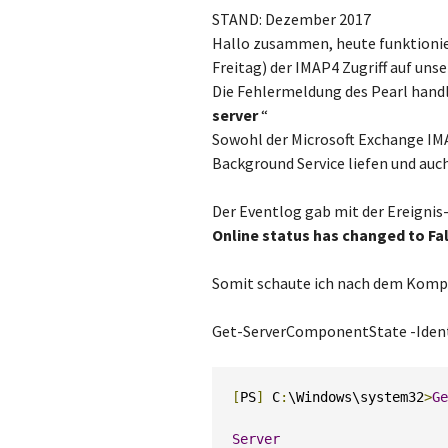
STAND: Dezember 2017
Hallo zusammen, heute funktionie
Freitag) der IMAP4 Zugriff auf un
Die Fehlermeldung des Pearl handl
server
“
Sowohl der Microsoft Exchange IM
Background Service liefen und auch
Der Eventlog gab mit der Ereignis
Online status has changed to Fal
Somit schaute ich nach dem Komp
Get-ServerComponentState -Ide
[
PS
]
 C
:
\Windows\system32
>
Ge
Server