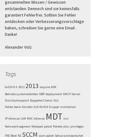
gesammelten Wissen / Gewissen
entstanden. Dennoch sind sie keinesfalls
garantiert Fehlerfrei. Sollten Sie Fehler
entdecken oder Verbesserungsvorschläge
haben, schreiben Sie gerne eine Email .
Danke!
Alexander Volz
Tags
2013
0x514
8.0
2012
acquire
ADK
Betriebssystemabbilder
DBP
deployment
DHCP-Server
Distributionpoint
Doppelte Clients
Fail
Fehler beim Abrufen
GLE=0x514
Gruppe
installation
MDT
IP-Adresse
LAN
MAC Adresse
msi
Netzwerksegment
Notepad
paket
Pakete
plus
privileges
SCCM
PXE Boot
R2
sccm paket
Setup wird gestartet