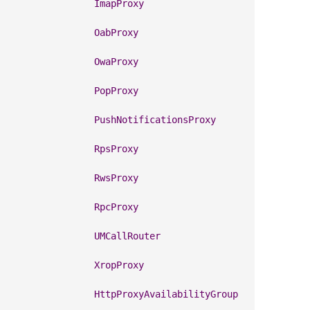
                 
ImapProxy
                 
OabProxy
                 
OwaProxy
                 
PopProxy
                 
PushNotificationsProxy
                 
RpsProxy
                 
RwsProxy
                 
RpcProxy
                 
UMCallRouter
                 
XropProxy
                 
HttpProxyAvailabilityGroup