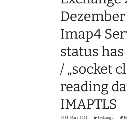
Dezember 
Imap4 Serv
status has
/ „socket c
reading da
IMAPTLS
31. März 2018
Exchange
E