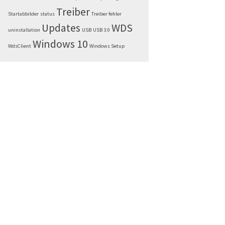
Treiber
Startabbilder
status
Treiber fehler
Updates
WDS
uninstallation
USB
USB 3.0
Windows 10
WdsClient
Windows Setup