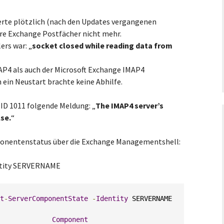
rte plötzlich (nach den Updates vergangenen
sere Exchange Postfächer nicht mehr.
ers war: „
socket closed while reading data from
AP4 als auch der Microsoft Exchange IMAP4
 ein Neustart brachte keine Abhilfe.
-ID 1011 folgende Meldung: „
The IMAP4 server’s
se.
“
onentenstatus über die Exchange Managementshell:
ntity SERVERNAME
t
-
ServerComponentState
-
Identity
 SERVERNAME

Component