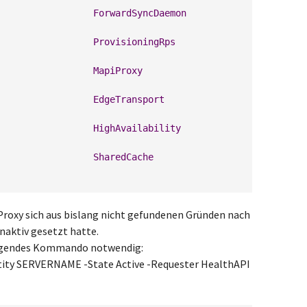
                 
ForwardSyncDaemon
                 
ProvisioningRps
                 
MapiProxy
                 
EdgeTransport
                 
HighAvailability
                 
SharedCache
Proxy sich aus bislang nicht gefundenen Gründen nach
naktiv gesetzt hatte.
folgendes Kommando notwendig:
ity SERVERNAME -State Active -Requester HealthAPI