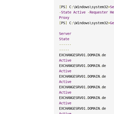
[
PS
]
 C
:
\Windows\system32
>
Se
-
State
Active
-
Requester
He
Proxy
[
PS
]
 C
:
\Windows\system32
>
Ge
Server
State
------
-----
EXCHANGESRV01
.
DOMAIN
.
de    
Active
EXCHANGESRV01
.
DOMAIN
.
de    
Active
EXCHANGESRV01
.
DOMAIN
.
de    
Active
EXCHANGESRV01
.
DOMAIN
.
de    
Active
EXCHANGESRV01
.
DOMAIN
.
de    
Active
EXCHANGESRV01
.
DOMAIN
.
de    
Active