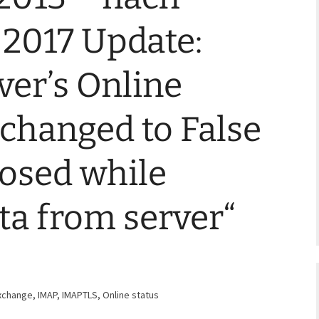
2017 Update:
er’s Online
 changed to False
losed while
ta from server“
xchange
,
IMAP
,
IMAPTLS
,
Online status