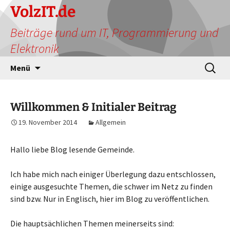
Zum
VolzIT.de
Inhalt
Beiträge rund um IT, Programmierung und
springen
Elektronik
Suchen
Menü
nach:
Willkommen & Initialer Beitrag
19. November 2014
Allgemein
Hallo liebe Blog lesende Gemeinde.
Ich habe mich nach einiger Überlegung dazu entschlossen,
einige ausgesuchte Themen, die schwer im Netz zu finden
sind bzw. Nur in Englisch, hier im Blog zu veröffentlichen.
Die hauptsächlichen Themen meinerseits sind: