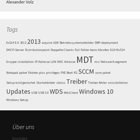
Alexander Volz
Tags
2013
0x514
8.0
2012
acquire
ADK
Betriebssystemabbilder
DBP
deployment
DHCP-Server
Distributionpoint
Doppelte Clients
Fail
Fehler beim Abrufen
GLE=0x514
MDT
Gruppe
installation
IP-Adresse
LAN
MAC Adresse
msi
Netzwerksegment
SCCM
Notepad
paket
Pakete
plus
privileges
PXE Boot
R2
sccm paket
Treiber
Setup wird gestartet
Startabbilder
status
Treiber fehler
uninstallation
Updates
WDS
Windows 10
USB
USB 3.0
WdsClient
Windows Setup
Über uns
Kontakt