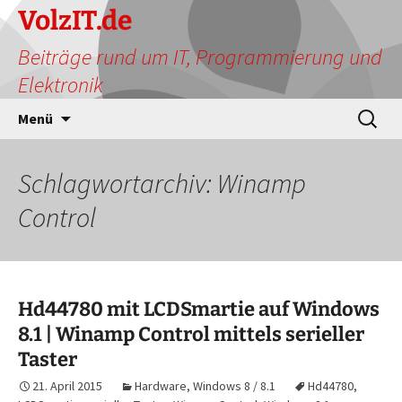
Zum
VolzIT.de
Inhalt
Beiträge rund um IT, Programmierung und
springen
Elektronik
Suchen
Menü
nach:
Schlagwortarchiv: Winamp
Control
Hd44780 mit LCDSmartie auf Windows
8.1 | Winamp Control mittels serieller
Taster
21. April 2015
Hardware
,
Windows 8 / 8.1
Hd44780
,