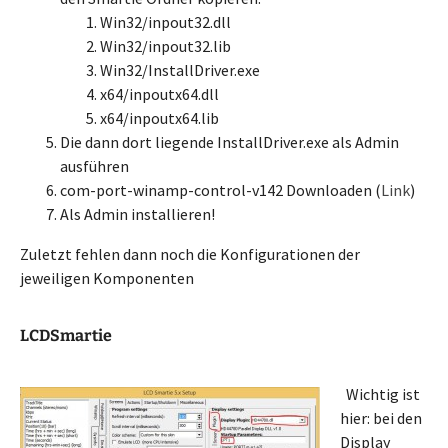
Win32/inpout32.dll
Win32/inpout32.lib
Win32/InstallDriver.exe
x64/inpoutx64.dll
x64/inpoutx64.lib
Die dann dort liegende InstallDriver.exe als Admin
ausführen
com-port-winamp-control-v142 Downloaden (
Link
)
Als Admin installieren!
Zuletzt fehlen dann noch die Konfigurationen der
jeweiligen Komponenten
LCDSmartie
Wichtig ist
hier: bei den
Display