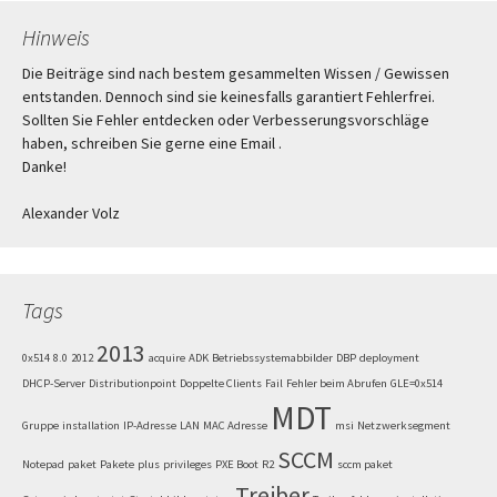
Hinweis
Die Beiträge sind nach bestem gesammelten Wissen / Gewissen
entstanden. Dennoch sind sie keinesfalls garantiert Fehlerfrei.
Sollten Sie Fehler entdecken oder Verbesserungsvorschläge
haben, schreiben Sie gerne eine Email .
Danke!
Alexander Volz
Tags
2013
0x514
8.0
2012
acquire
ADK
Betriebssystemabbilder
DBP
deployment
DHCP-Server
Distributionpoint
Doppelte Clients
Fail
Fehler beim Abrufen
GLE=0x514
MDT
Gruppe
installation
IP-Adresse
LAN
MAC Adresse
msi
Netzwerksegment
SCCM
Notepad
paket
Pakete
plus
privileges
PXE Boot
R2
sccm paket
Treiber