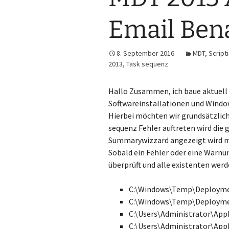
Email Ben
8. September 2016
MDT
,
Script
2013
,
Task sequenz
Hallo Zusammen, ich baue aktuel
Softwareinstallationen und Window
Hierbei möchten wir grundsätzlich
sequenz Fehler auftreten wird die
Summarywizzard angezeigt wird m
Sobald ein Fehler oder eine Warnun
überprüft und alle existenten wer
C:\Windows\Temp\Deployme
C:\Windows\Temp\Deployme
C:\Users\Administrator\Ap
C:\Users\Administrator\Ap