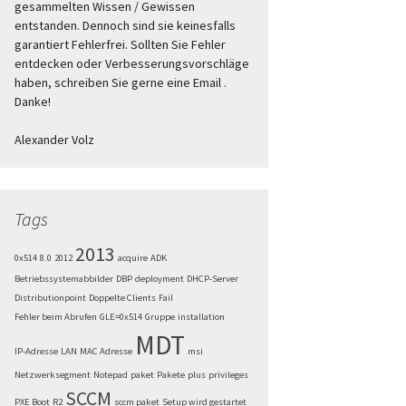
gesammelten Wissen / Gewissen
entstanden. Dennoch sind sie keinesfalls
garantiert Fehlerfrei. Sollten Sie Fehler
entdecken oder Verbesserungsvorschläge
haben, schreiben Sie gerne eine Email .
Danke!
Alexander Volz
Tags
2013
0x514
8.0
2012
acquire
ADK
Betriebssystemabbilder
DBP
deployment
DHCP-Server
Distributionpoint
Doppelte Clients
Fail
Fehler beim Abrufen
GLE=0x514
Gruppe
installation
MDT
IP-Adresse
LAN
MAC Adresse
msi
Netzwerksegment
Notepad
paket
Pakete
plus
privileges
SCCM
PXE Boot
R2
sccm paket
Setup wird gestartet