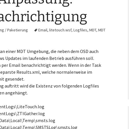
achrichtigung
ing / Paketierung
Email
,
litetouch.wsf
,
Logfiles
,
MDT
,
MDT
l an einer MDT Umgebung, die neben dem OSD auch
s Updates im laufenden Betrieb ausführen soll.
 per Email benachrichtigt werden. Wenn in der Task
 geparste Results.xml, welche normalerweise im
it gesendet.
g auftritt wird die Existenz von folgenden Logfiles
den angehängt.
ntLogs\LiteTouch.log
ntLogs\ZTIGather.log
pData\Local\Temp\smsts.log
pData\Local\Temp\SMSTSLog\smsts.log