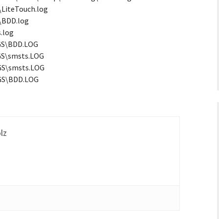
LiteTouch.log
\BDD.log
.log
GS\BDD.LOG
S\smsts.LOG
S\smsts.LOG
GS\BDD.LOG
hrichtigung
lz