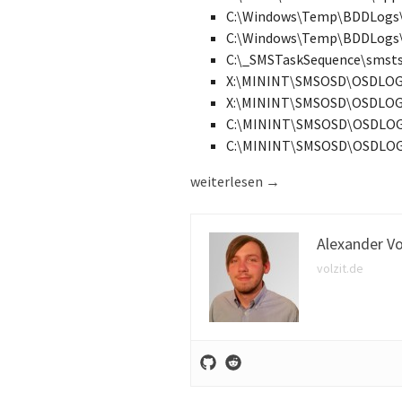
C:\Windows\Temp\BDDLogs\
C:\Windows\Temp\BDDLogs
C:\_SMSTaskSequence\smsts
X:\MININT\SMSOSD\OSDLO
X:\MININT\SMSOSD\OSDLOG
C:\MININT\SMSOSD\OSDLOG
C:\MININT\SMSOSD\OSDLO
MDT 2013 Anpassung: Email Benac
weiterlesen
→
Alexander Vo
volzit.de