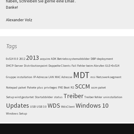
haben, schreiben Sie gerne eine Email .
Danke!
Alexander Volz
Tags
2013
0x514
8.0
2012
acquire
ADK
Betriebssystemabbilder
DBP
deployment
DHCP-Server
Distributionpoint
Doppelte Clients
Fail
Fehler beim Abrufen
GLE=0x514
MDT
Gruppe
installation
IP-Adresse
LAN
MAC Adresse
msi
Netzwerksegment
SCCM
Notepad
paket
Pakete
plus
privileges
PXE Boot
R2
sccm paket
Treiber
Setup wird gestartet
Startabbilder
status
Treiber fehler
uninstallation
Updates
WDS
Windows 10
USB
USB 3.0
WdsClient
Windows Setup