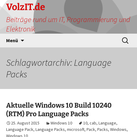
Zum
VolzIT.de
Inhalt
Beiträge rund um IT, Programmierung und
springen
Elektronik
Suchen
Menü
nach:
Schlagwortarchiv: Language
Packs
Aktuelle Windows 10 Build 10240
(RTM) Pro Language Packs
25. August 2015
Windows 10
10
,
cab
,
Language
,
Language Pack
,
Language Packs
,
microsoft
,
Pack
,
Packs
,
Windows
,
Windows 10