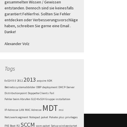
gesammelten Wissen / Gewissen
entstanden. Dennoch sind sie keinesfalls
garantiert Fehlerfrei. Sollten Sie Fehler
entdecken oder Verbesserungsvorschläge
haben, schreiben Sie gerne eine Email .
Danke!
Alexander Volz
Tags
2013
0x514
8.0
2012
acquire
ADK
Betriebssystemabbilder
DBP
deployment
DHCP-Server
Distributionpoint
Doppelte Clients
Fail
Fehler beim Abrufen
GLE=0x514
Gruppe
installation
MDT
IP-Adresse
LAN
MAC Adresse
msi
Netzwerksegment
Notepad
paket
Pakete
plus
privileges
SCCM
PXE Boot
R2
sccm paket
Setup wird gestartet